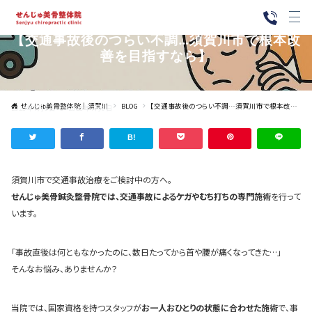
— BLOG —
【交通事故後のつらい不調…須賀川市で根本改
善を目指すなら】
せんじゅ美骨整体院｜須賀川
BLOG
【交通事故後のつらい不調…須賀川市で根本改善を目指すなら】
2025年7月8日
2025年7月8日
須賀川市で交通事故治療をご検討中の方へ。
せんじゅ美骨鍼灸整骨院では、交通事故によるケガやむち打ちの専門施術
を行って
います。
「事故直後は何ともなかったのに、数日たってから首や腰が痛くなってきた…」
そんなお悩み、ありませんか？
当院では、国家資格を持つスタッフが
お一人おひとりの状態に合わせた施術
で、事