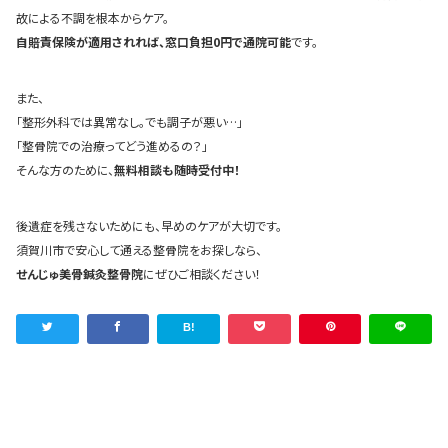
故による不調を根本からケア。
自賠責保険が適用されれば、窓口負担0円で通院可能
です。
また、
「整形外科では異常なし。でも調子が悪い…」
「整骨院での治療ってどう進めるの？」
そんな方のために、
無料相談も随時受付中！
後遺症を残さないためにも、早めのケアが大切です。
須賀川市で安心して通える整骨院をお探しなら、
せんじゅ美骨鍼灸整骨院
にぜひご相談ください！